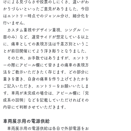
けによる見づらさや投票のしにくさ、違いがわ
かりづらいといったご意見がありました。今回
はエントリー時点でのジャンル分け、細分化を
行いません。
カスタム重視やデザイン重視、シングル（一
面のみ）など、運営サイドが想定している以上
に、痛車としての表現方法は千差万別というこ
とが前回開催にてより浮き彫りとなりました。
そのため、お手数ではありますが、エントリ
ーの際にアピール欄にて皆さまの痛車の表現方
法をご教示いただきたく存じます。どの部分に
重きを置き、自身の痛車を作り上げてきたかを
ご記入いただき、エントリーをお願いいたしま
す。車両が未完成の場合は、アピール欄に「完
成系の説明」などを記載していただければその
内容にて判断させていただきます。
車両展示用の電源供給
車両展示用の電源供給は各自で外部電源をお