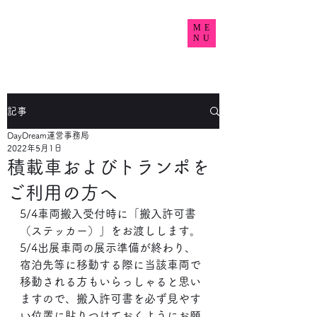
DayDream2022 Final
ME
NU
~Take pride in your car~
記事
DayDream運営事務局
2022年5月1日
積載車およびトランポを
ご利用の方へ
5/4車両搬入受付時に「搬入許可書
（ステッカー）」をお渡しします。
5/4出展車両の展示準備が終わり、
宿泊先等に移動する際に当該車両で
移動される方もいらっしゃると思い
ますので、搬入許可書を必ず見やす
い位置に貼りつけておくようにお願